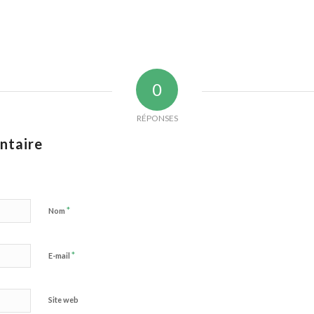
0
RÉPONSES
ntaire
*
Nom
*
E-mail
Site web