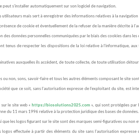
okie peut s’installer automatiquement sur son logiciel de navigation.
tilisateurs mais sert à enregistrer des informations relatives à la navigation de
présence de cookie et éventuellement de la refuser de la manière décrite à l’a
ation des données personnelles communiquées par le biais des cookies dans les 
ont tenus de respecter les dispositions de la loi relative à l’informatique, aux 
natives auxquelles ils accèdent, de toute collecte, de toute utilisation détou
es ou non, sons, savoir-faire et tous les autres éléments composant le site sont
iété que ce soit, sans l’autorisation expresse de l’exploitant du site, est int
 sur le site web «
https://biosolutions2025.com
», qui sont protégées par l
éenne du 11 mars 1996 relative à la protection juridique des bases de données.
si que les logos figurant sur le site sont des marques semi-figuratives ou non 
logos effectuée à partir des éléments du site sans l’autorisation expresse de