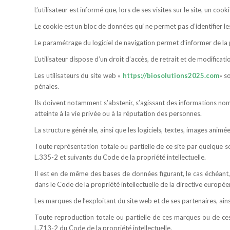
L’utilisateur est informé que, lors de ses visites sur le site, un co
Le cookie est un bloc de données qui ne permet pas d’identifier les u
Le paramétrage du logiciel de navigation permet d’informer de la 
L’utilisateur dispose d’un droit d’accès, de retrait et de modific
Les utilisateurs du site web «
https://biosolutions2025.com
» s
pénales.
Ils doivent notamment s’abstenir, s’agissant des informations nomi
atteinte à la vie privée ou à la réputation des personnes.
La structure générale, ainsi que les logiciels, textes, images animé
Toute représentation totale ou partielle de ce site par quelque soc
L.335-2 et suivants du Code de la propriété intellectuelle.
Il est en de même des bases de données figurant, le cas échéant,
dans le Code de la propriété intellectuelle de la directive europ
Les marques de l’exploitant du site web et de ses partenaires, ain
Toute reproduction totale ou partielle de ces marques ou de ces 
L.713-2 du Code de la propriété intellectuelle.