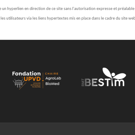
 un hyperlien en direction de ce site sans l’autorisation expresse et préalable
les utilisateurs via les liens hypertextes mis en place dans le cadre du site w