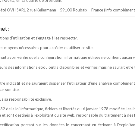
ERTRAND, en sa qualité de président.
 société OVH SARL 2 rue Kellermann – 59100 Roubaix – France (Info compléme
et :
ions d’utilisation et s’engage à les respecter.
es moyens nécessaires pour accéder et utiliser ce site.
aît avoir vérifié que la configuration informatique utilisée ne contient aucun v
teurs des informations et/ou outils disponibles et vérifiés mais ne saurait êtr
itre indicatif et ne sauraient dispenser l’utilisateur d’une analyse complément
ur son site.
us sa responsabilité exclusive.
2 de la loi informatique, fichiers et libertés du 6 janvier 1978 modifiée, les
 et sont destinés à l’exploitant du site web, responsable du traitement à des 
 rectification portant sur les données le concernant en écrivant à l’exploit