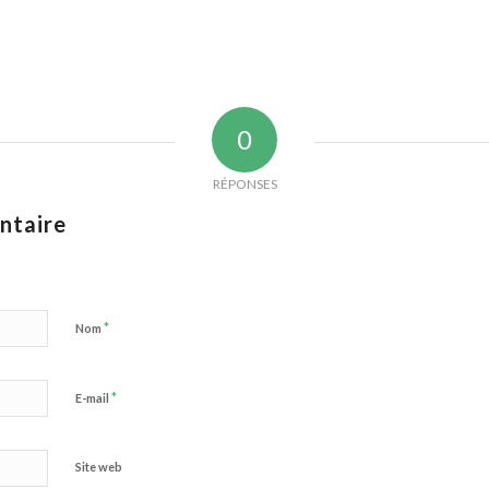
0
RÉPONSES
ntaire
*
Nom
*
E-mail
Site web