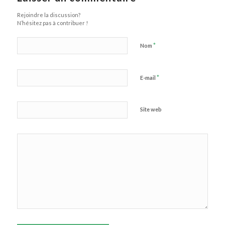
Rejoindre la discussion?
N’hésitez pas à contribuer !
*
Nom
*
E-mail
Site web