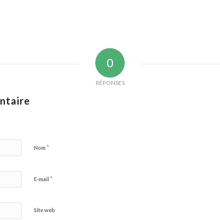
0
RÉPONSES
ntaire
*
Nom
*
E-mail
Site web