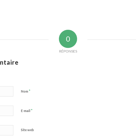
0
RÉPONSES
ntaire
*
Nom
*
E-mail
Site web