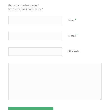
Rejoindre la discussion?
N’hésitez pas à contribuer !
*
Nom
*
E-mail
Site web