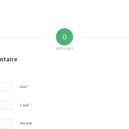
0
RÉPONSES
ntaire
*
Nom
*
E-mail
Site web