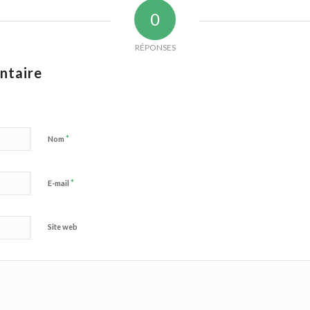
0
RÉPONSES
ntaire
*
Nom
*
E-mail
Site web