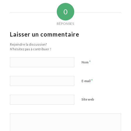
0
RÉPONSES
Laisser un commentaire
Rejoindre la discussion?
N’hésitez pas à contribuer !
*
Nom
*
E-mail
Site web