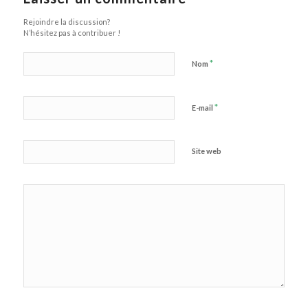
Rejoindre la discussion?
N’hésitez pas à contribuer !
*
Nom
*
E-mail
Site web